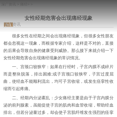
深广资讯
>
痛经
> >
女性经期危害会出现痛经现象
深广资讯
很多女性在经期之间会出现痛经现象，但很多女性朋友
都会忽视这一现象，而根据专家介绍，这样是不对的，直接
的后果会导致自身的健康受到威胁。那么接下来就介绍一下
女性经期危害会出现痛经现象的常识情况。
一、宫颈口较狭窄：如果在行经时，子宫内膜不成碎片
而是整块脱落，排出困难;或子宫颈口较狭窄，子宫过度屈
曲，使经血不能顺利流出，均可子宫收缩，或发生痉挛性收
缩而引起疼痛。
二、经期内分泌紊乱：少女痛经主要是由于子宫内膜分
泌的前列腺素，虽能促使子宫的肌肉和血管收缩，帮助经血
排出，但若分泌量过多，却会使子宫肌纤维发生强烈的痉挛