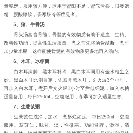
量稳定，服用较方便，运用于肾阳不足，肾气亏损，阳痿遗
精，腰酸膝软，畏寒肢冷等症见者。
5、猪、牛骨汤
骨头汤富含骨髓，骨髓的有效物质有助于造血、生精、
改善性功能，提高性生活质量。煮之前先将汤骨敲断，煮时
加少量米醋，这样能使骨髓的有效物质更多地溶入汤内。
6、木耳、冰糖羹
白木耳润肺，黑木耳补肾。黑白木耳同用有金水相生之
妙。黑白木耳比例自定，先煮开黑木耳，文火煨3个小时，
再加入白木耳，煮开后文火煨1小时至烂似细泥，加入冰糖
适量备用，每日250ml，空腹服用，冬季可加入适量红枣。
7、生薏苡粥
生薏苡仁洗净，加水，煮酥烂如泥，每日250ml，空腹
服用。薏苡仁，味甘、淡，性微寒。功能健脾，渗湿，清