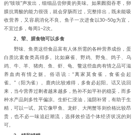
的“吱吱”声发出，细细品尝卵黄的美味。如果囫囵吞枣，卵
膜抗胃酸的能力很强，就会穿肠而过，完整排出，既未能吸
收营养，又容易消化不良。鱼子一次进食以30~50g为宜，
不宜过多，每周1~2次。
2、荤、腥食物可以多食
野味、鱼类这些食品富有人体所需的各种营养成份，蛋
白质比素食类高得多。比如麻雀、野鸡、野兔、鸽子、乌
鸡、牛、羊、猪肉、鱼、虾、龟、鳖这些血肉有情之品可滋
养血肉有情之躯。俗语说：“离家莫食雀，食雀会起
雀。”（阳为雀）。鹿肉比较难得，多食必起阳。话又说回
来，当今营养过剩者越来越多，热补不如平补的稳妥，而多
种水产品则多性平偏凉。生虾仁浸油，滋阴补肾，有助于生
精，可以一试。其它像甲鱼、龙虾、大闸蟹等则价格比较昂
贵，也不必一味追赶潮流，选择效价适个体经济状况的则
可。