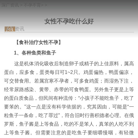
深广资讯
>
不孕不育
> >
女性不孕吃什么好
深广资讯
【食补治疗女性不孕】
1、各种鱼类和鱼子
这是机体消化吸收后制造卵子或精子的上佳原料，属高
蛋白，应多食，蛋类每日可1~2只。鸡蛋偏热，鸭蛋偏凉，
可交替食用。若属宫寒不孕者，可多食鸡蛋；而湿热下注，
经常尿路感染、黄带、赤带的可食鸭蛋。另外鱼子更是上等
的蛋白质食品，但民间有种流传：“小孩子不能吃鱼子，吃了
要笨的。”这一点是没有科学依据的，究其因由，可能是“一
粒鱼子一条命，吃了罪过”，符合旧时行善积德者心理。在俄
罗斯，鱼子酱是上等食品，吃的不是笨人，真笨的人吃不到
上等鱼子酱。但需要注意的是吃鱼子要细嚼慢咽，有轻微