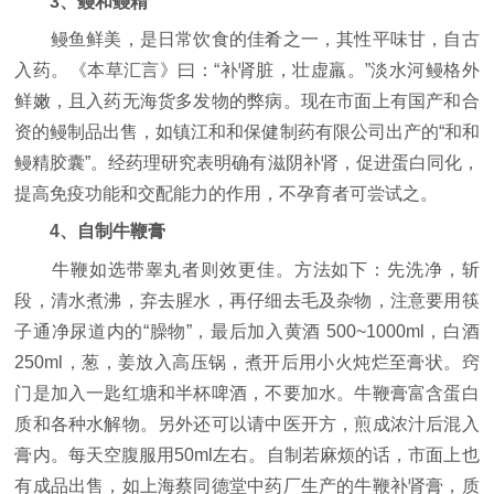
3、鳗和鳗精
鳗鱼鲜美，是日常饮食的佳肴之一，其性平味甘，自古
入药。《本草汇言》曰：“补肾脏，壮虚羸。”淡水河鳗格外
鲜嫩，且入药无海货多发物的弊病。现在市面上有国产和合
资的鳗制品出售，如镇江和和保健制药有限公司出产的“和和
鳗精胶囊”。经药理研究表明确有滋阴补肾，促进蛋白同化，
提高免疫功能和交配能力的作用，不孕育者可尝试之。
4、自制牛鞭膏
牛鞭如选带睾丸者则效更佳。方法如下：先洗净，斩
段，清水煮沸，弃去腥水，再仔细去毛及杂物，注意要用筷
子通净尿道内的“臊物”，最后加入黄酒 500~1000ml，白酒
250ml，葱，姜放入高压锅，煮开后用小火炖烂至膏状。窍
门是加入一匙红塘和半杯啤酒，不要加水。牛鞭膏富含蛋白
质和各种水解物。另外还可以请中医开方，煎成浓汁后混入
膏内。每天空腹服用50ml左右。自制若麻烦的话，市面上也
有成品出售，如上海蔡同德堂中药厂生产的牛鞭补肾膏，质