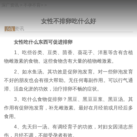
深广资讯
>
不孕不育
> >
女性不排卵吃什么好
深广资讯
女性吃什么东西可促进排卵
1、吃些谷类、豆类、茴香、葵花子、洋葱等含有含植
物雌激素的食物。这些食物含有大量的植物雌激素。
2、如水鱼汤。其功效是促卵泡发育。对一些卵泡发育
不好的朋友也会有很大帮助。无任何毒副作用。可以行气通
滞、活血化淤的功效，治疗排卵不畅的症状。
3、吃什么食物促排卵？黑豆、黑豆豆浆、黑豆汤。其
作用有促卵泡发育，补充雌激素。最好在月经前或月经后多
食用。
4、先天归一汤。有调经育子的功效，对妇女因清志所
伤，月经不调，不能受孕者有效。